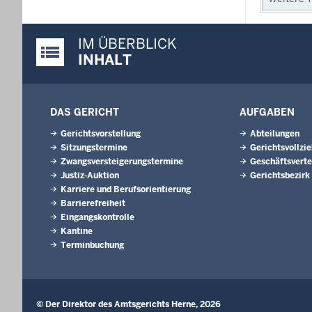
IM ÜBERBLICK
Justiz-Portal im Überblick:
INHALT
DAS GERICHT
AUFGABEN
Gerichtsvorstellung
Abteilungen
Sitzungstermine
Gerichtsvollzi
Zwangsversteigerungs­termine
Geschäftsverte
Justiz-Auktion
Gerichtsbezirk
Karriere und Berufsorientierung
Barrierefreiheit
Eingangskontrolle
Kantine
Terminbuchung
© Der Direktor des Amtsgerichts Herne, 2026