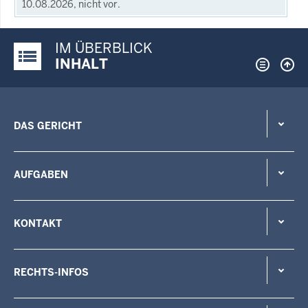
10.08.2026, nicht vor.
IM ÜBERBLICK
Justiz-Portal im Überblick:
INHALT
DAS GERICHT
AUFGABEN
KONTAKT
RECHTS-INFOS