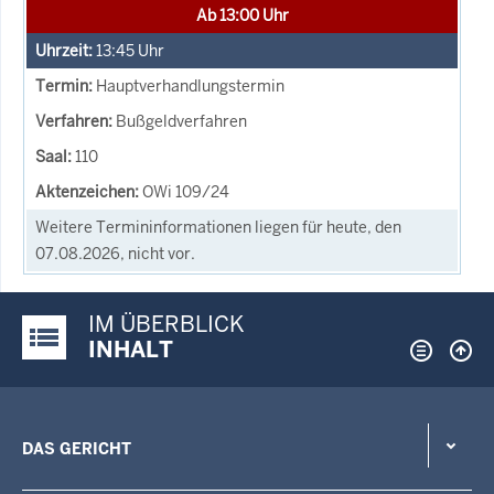
Ab 13:00 Uhr
13:45
Uhr
Hauptverhandlungstermin
Bußgeldverfahren
110
OWi 109/24
Weitere Termininformationen liegen für heute, den
07.08.2026, nicht vor.
IM ÜBERBLICK
Justiz-Portal im Überblick:
INHALT
DAS GERICHT