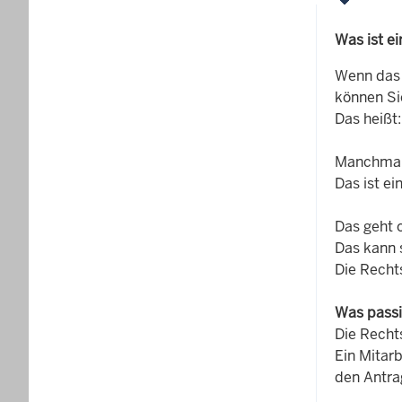
Was ist e
Wenn das G
können Si
Das heißt:
Manchmal 
Das ist ei
Das geht o
Das kann 
Die Rechts
Was passi
Die Recht
Ein Mitarb
den Antra