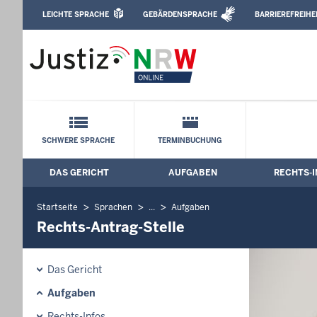
Direkt zum Inhalt
LEICHTE SPRACHE
GEBÄRDENSPRACHE
BARRIEREFREIHE
Leichte Sprache, Gebärdensprachenvideo u
Amtsgericht Herne: Rechts-Antrag-Stel
Schnellnavigation mit Volltext-Suche
SCHWERE SPRACHE
TERMINBUCHUNG
DAS GERICHT
AUFGABEN
RECHTS-I
Hauptmenü: Hauptnavigation
Startseite
Sprachen
...
Aufgaben
Rechts-Antrag-Stelle
Das Gericht
Aufgaben
Rechts-Infos