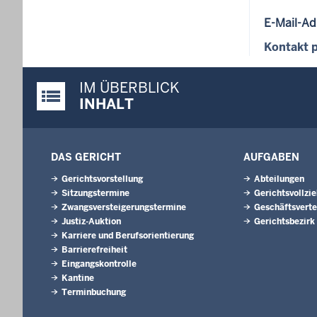
E-Mail-Ad
Kontakt p
IM ÜBERBLICK
Justiz-Portal im Überblick:
INHALT
DAS GERICHT
AUFGABEN
Gerichtsvorstellung
Abteilungen
Sitzungstermine
Gerichtsvollzi
Zwangsversteigerungs­termine
Geschäftsverte
Justiz-Auktion
Gerichtsbezirk
Karriere und Berufsorientierung
Barrierefreiheit
Eingangskontrolle
Kantine
Terminbuchung