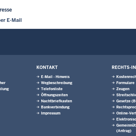
resse
er E-Mail
KONTAKT
RECHTS-I
E-Mail - Hinweis
Kostenrech
eher
Wegbeschreibung
Formulare
ilung
Telefonliste
Zeugen
Öffnungszeiten
Streitschl
Nachtbriefkasten
Gesetze (
Bankverbindung
Rechtspre
Impressum
Online-Ver
Elektronis
Gemeinnütz
(Antrag)