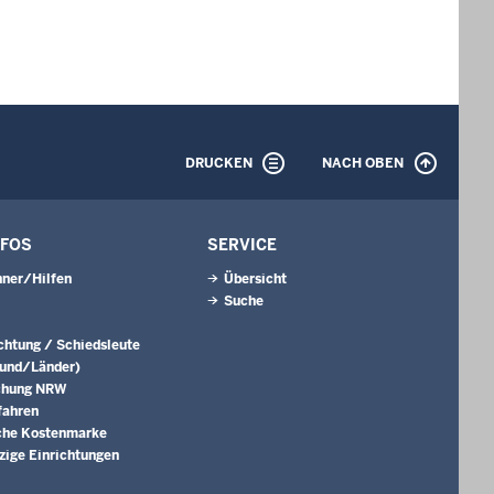
DRUCKEN
NACH OBEN
NFOS
SERVICE
ner/Hilfen
Übersicht
Suche
ichtung / Schiedsleute
Bund/Länder)
chung NRW
fahren
che Kostenmarke
ige Einrichtungen