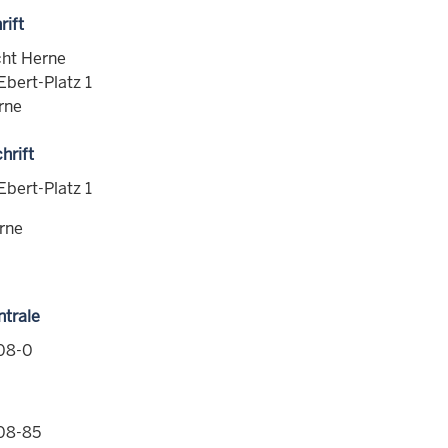
rift
ht Herne
Ebert-Platz 1
rne
hrift
Ebert-Platz 1
rne
ntrale
08-0
08-85