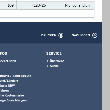
109
F 120/26
Nicht öffentlich
DRUCKEN
NACH OBEN
NFOS
SERVICE
ner/Hilfen
Übersicht
Suche
ichtung / Schiedsleute
Bund/Länder)
chung NRW
fahren
che Kostenmarke
ige Einrichtungen