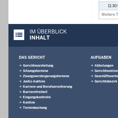
11:30
Weitere T
IM ÜBERBLICK
Justiz-Portal im Überblick:
INHALT
DAS GERICHT
AUFGABEN
Gerichtsvorstellung
Abteilungen
Sitzungstermine
Gerichtsvollzi
Zwangsversteigerungs­termine
Geschäftsverte
Justiz-Auktion
Gerichtsbezirk
Karriere und Berufsorientierung
Barrierefreiheit
Eingangskontrolle
Kantine
Terminbuchung