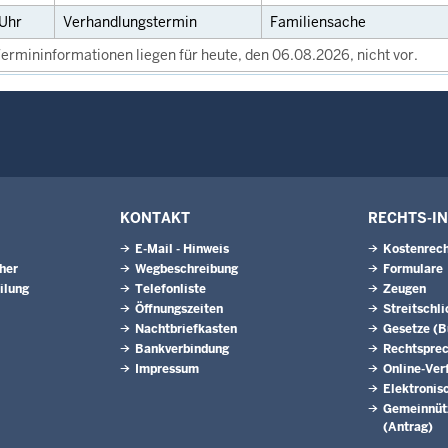
Uhr
Verhandlungstermin
Familiensache
ermininformationen liegen für heute, den 06.08.2026, nicht vor.
KONTAKT
RECHTS-I
E-Mail - Hinweis
Kostenrech
eher
Wegbeschreibung
Formulare
ilung
Telefonliste
Zeugen
Öffnungszeiten
Streitschl
Nachtbriefkasten
Gesetze (
Bankverbindung
Rechtspre
Impressum
Online-Ver
Elektronis
Gemeinnütz
(Antrag)