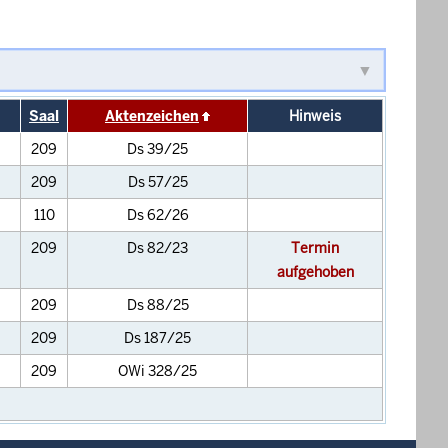
Saal
Aktenzeichen
Hinweis
209
Ds 39/25
209
Ds 57/25
110
Ds 62/26
209
Ds 82/23
Termin
aufgehoben
209
Ds 88/25
209
Ds 187/25
209
OWi 328/25