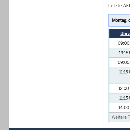
Letzte Ak
Uhrz
09:0
13:15
09:0
11:15
12:00
11:15
14:00
Weitere T