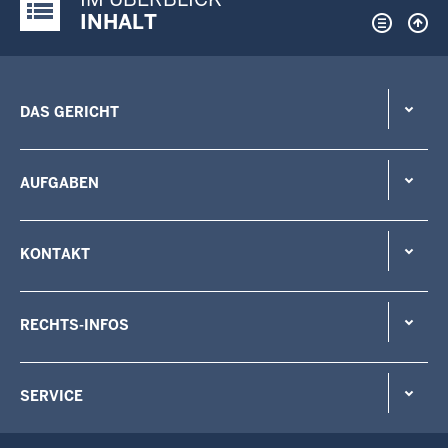
Justiz-Portal im Überblick:
INHALT
DAS GERICHT
AUFGABEN
KONTAKT
RECHTS-INFOS
SERVICE