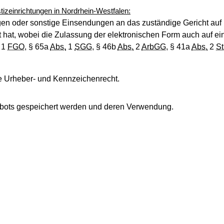
izeinrichtungen in Nordrhein-Westfalen:
lungen oder sonstige Einsendungen an das zuständige Gericht 
hat, wobei die Zulassung der elektronischen Form auch auf ein
1
FGO
, § 65a
Abs.
1
SGG
, § 46b
Abs.
2
ArbGG
, § 41a
Abs.
2
S
e Urheber- und Kennzeichenrecht.
ngebots gespeichert werden und deren Verwendung.